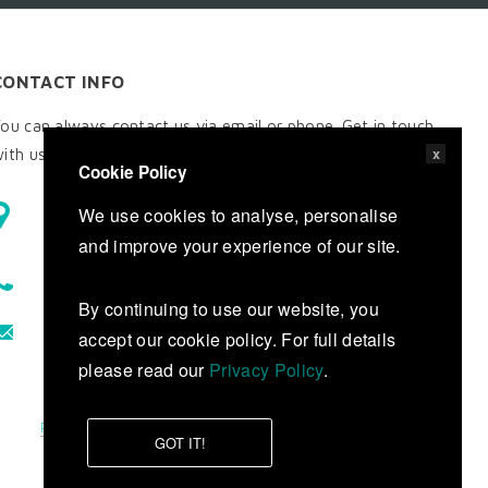
CONTACT INFO
ou can always contact us via email or phone. Get in touch
x
ith us today to find out more about our services.
Cookie Policy
P.O. BOX 26197, MINA SALMAN,
We use cookies to analyse, personalise
KINGDOM OF BAHRAIN
and improve your experience of our site.
+973 1772 7063
By continuing to use our website, you
ideas@bfginternational.com
accept our cookie policy. For full details
please read our
Privacy Policy
.
Privacy Policy
Terms of Service
GOT IT!