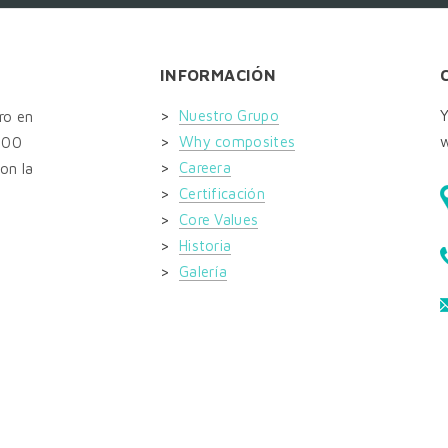
INFORMACIÓN
>
Nuestro Grupo
Y
ro en
>
Why composites
w
.000
>
Careera
on la
>
Certificación
>
Core Values
>
Historia
>
Galería